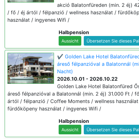
akció Balatonfüreden (min. 2 éj) 4
/ fő / éj ártól / félpanzió / wellness használat / fürdőkö
használat / ingyenes Wifi /
Halbpension
Aussicht
Übersetzen Sie dieses Pa
✔️ Golden Lake Hotel Balatonfüre
áreső félpanzióval a Balatonnál (mi
Nacht)
2026.10.01 - 2026.10.22
Golden Lake Hotel Balatonfüred Ő
áreső félpanzióval a Balatonnál (min. 2 éj) 31.000 Ft / fő
ártól / félpanzió / Coffee Moments / wellness használat
fürdőköpeny használat / ingyenes Wifi /
Halbpension
Aussicht
Übersetzen Sie dieses Pa