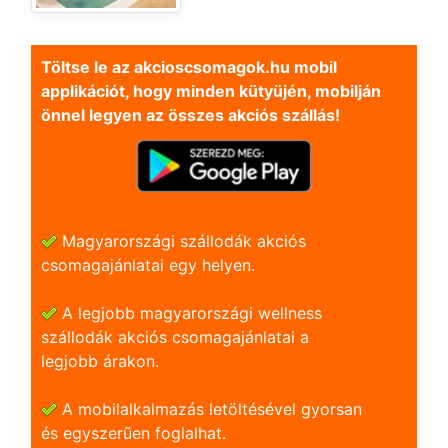
Töltse le az akcioscsomagok.hu mobil
applikációt, hogy minden kütyüjén, mobilján
önnel legyen az összes akciós szállás!
Magyarországi szállodák akciós
csomagajánlatai egy helyen.
A legjobb magyarországi wellness
szállodák akciós csomagajánlatai a
legjobb árakon.
A mobilalkalmazás letöltésével gyorsan
és egyszerũen foglalhat.