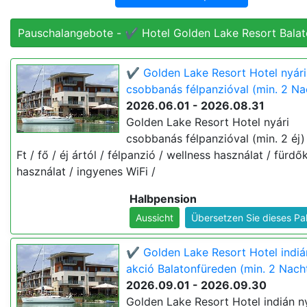
Pauschalangebote - ✔️ Hotel Golden Lake Resort Balat
✔️ Golden Lake Resort Hotel nyári
csobbanás félpanzióval (min. 2 Na
2026.06.01 - 2026.08.31
Golden Lake Resort Hotel nyári
csobbanás félpanzióval (min. 2 éj
Ft / fő / éj ártól / félpanzió / wellness használat / fürd
használat / ingyenes WiFi /
Halbpension
Aussicht
Übersetzen Sie dieses Pa
✔️ Golden Lake Resort Hotel indiá
akció Balatonfüreden (min. 2 Nach
2026.09.01 - 2026.09.30
Golden Lake Resort Hotel indián n