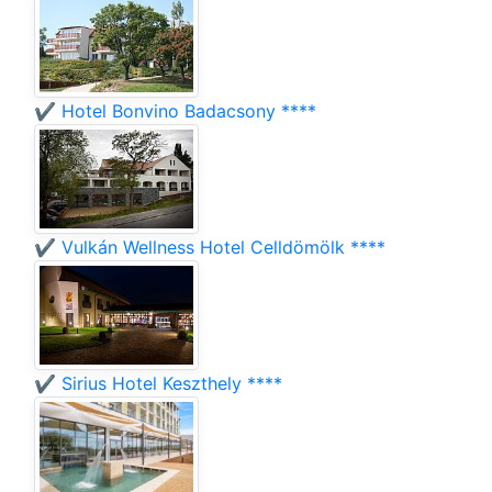
✔️ Hotel Bonvino Badacsony ****
✔️ Vulkán Wellness Hotel Celldömölk ****
✔️ Sirius Hotel Keszthely ****