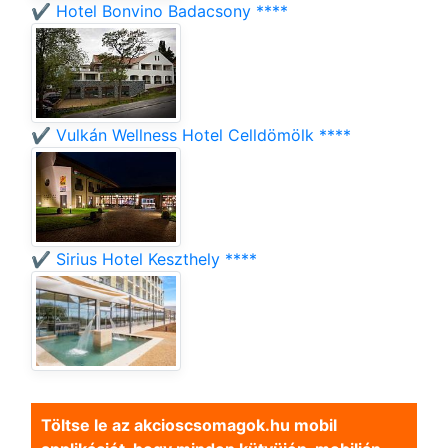
✔️ Hotel Bonvino Badacsony ****
✔️ Vulkán Wellness Hotel Celldömölk ****
✔️ Sirius Hotel Keszthely ****
Töltse le az akcioscsomagok.hu mobil