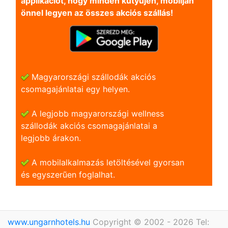
applikációt, hogy minden kütyüjén, mobilján
önnel legyen az összes akciós szállás!
Magyarországi szállodák akciós
csomagajánlatai egy helyen.
A legjobb magyarországi wellness
szállodák akciós csomagajánlatai a
legjobb árakon.
A mobilalkalmazás letöltésével gyorsan
és egyszerũen foglalhat.
www.ungarnhotels.hu
Copyright © 2002 - 2026 Tel: