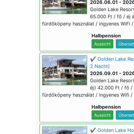
2026.06.01 - 202
Golden Lake Resort
65.000 Ft / fő / éj 
fürdőköpeny használat / ingyenes WiFi /
Halbpension
Aussicht
Überset
✔️ Golden Lake Res
2 Nacht)
2026.09.01 - 202
Golden Lake Resort
éj) 42.000 Ft / fő /
fürdőköpeny használat / ingyenes Wifi /
Halbpension
Aussicht
Überset
✔️ Golden Lake Hot