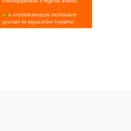
csomagajánlatai a legjobb árakon.
A mobilalkalmazás letöltésével
gyorsan és egyszerũen foglalhat.