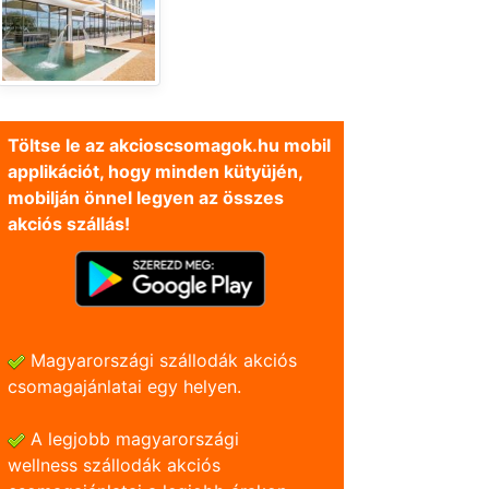
Töltse le az akcioscsomagok.hu mobil
applikációt, hogy minden kütyüjén,
mobilján önnel legyen az összes
akciós szállás!
Magyarországi szállodák akciós
csomagajánlatai egy helyen.
A legjobb magyarországi
wellness szállodák akciós