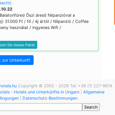
Nacht)
.10.22
Balatonfüred Őszi áreső félpanzióval a
j) 31.000 Ft / fő / éj ártól / félpanzió / Coffee
eny használat / ingyenes Wifi /
zen Sie dieses Paket
 zur Unterkunft
otels.hu
Copyright © 2002 - 2026 Tel: +36 (1) 227-9614
tels - Hotels und Unterkünfte in Ungarn
|
Allgemeine
dingungen
|
Datenschutz-Bestimmungen