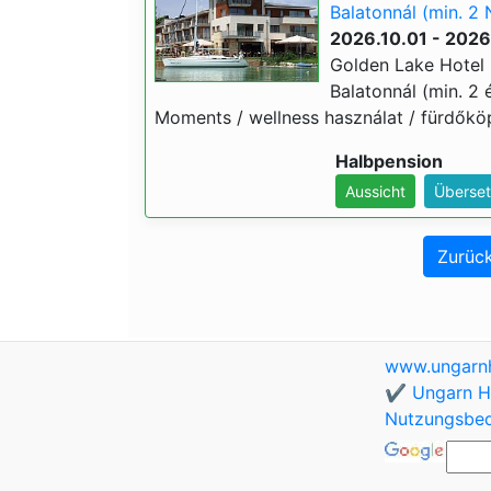
Balatonnál (min. 2 
2026.10.01 - 2026
Golden Lake Hotel 
Balatonnál (min. 2 é
Moments / wellness használat / fürdőköp
Halbpension
Aussicht
Überset
Zurück
www.ungarnh
✔️ Ungarn Ho
Nutzungsbe