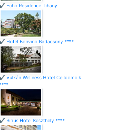
✔️ Echo Residence Tihany
✔️ Hotel Bonvino Badacsony ****
✔️ Vulkán Wellness Hotel Celldömölk
****
✔️ Sirius Hotel Keszthely ****