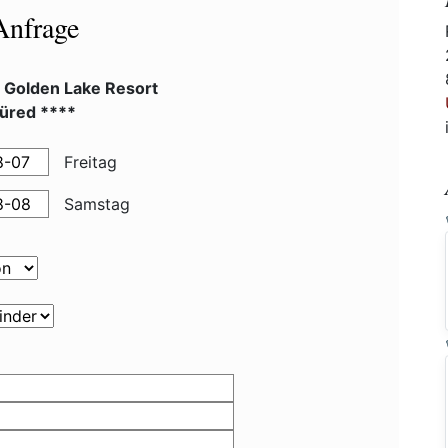
Anfrage
l Golden Lake Resort
füred ****
Freitag
Samstag