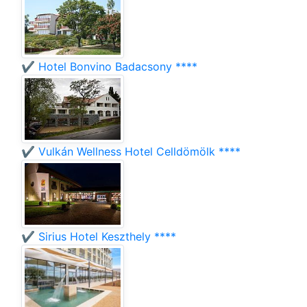
✔️ Hotel Bonvino Badacsony ****
✔️ Vulkán Wellness Hotel Celldömölk ****
✔️ Sirius Hotel Keszthely ****