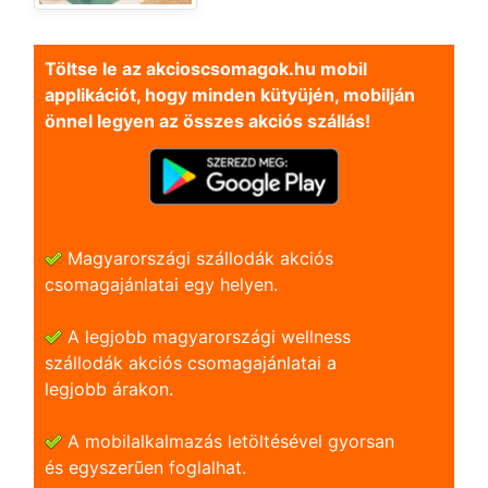
Töltse le az akcioscsomagok.hu mobil
applikációt, hogy minden kütyüjén, mobilján
önnel legyen az összes akciós szállás!
Magyarországi szállodák akciós
csomagajánlatai egy helyen.
A legjobb magyarországi wellness
szállodák akciós csomagajánlatai a
legjobb árakon.
A mobilalkalmazás letöltésével gyorsan
és egyszerũen foglalhat.