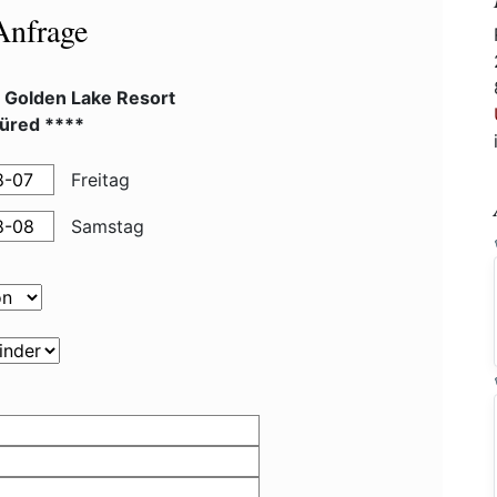
Anfrage
l Golden Lake Resort
füred ****
Freitag
Samstag