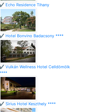
✔️ Echo Residence Tihany
✔️ Hotel Bonvino Badacsony ****
✔️ Vulkán Wellness Hotel Celldömölk
****
✔️ Sirius Hotel Keszthely ****