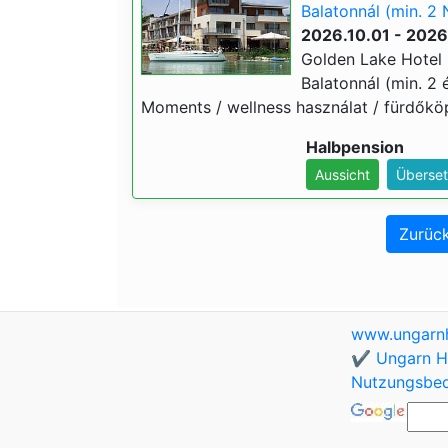
Balatonnál (min. 2 
2026.10.01 - 2026
Golden Lake Hotel 
Balatonnál (min. 2 é
Moments / wellness használat / fürdőköp
Halbpension
Aussicht
Überset
Zurück
www.ungarnh
✔️ Ungarn Ho
Nutzungsbe