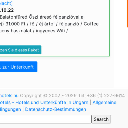
Nacht)
.10.22
Balatonfüred Őszi áreső félpanzióval a
j) 31.000 Ft / fő / éj ártól / félpanzió / Coffee
eny használat / ingyenes Wifi /
zen Sie dieses Paket
 zur Unterkunft
otels.hu
Copyright © 2002 - 2026 Tel: +36 (1) 227-9614
tels - Hotels und Unterkünfte in Ungarn
|
Allgemeine
dingungen
|
Datenschutz-Bestimmungen