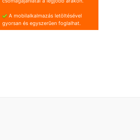
csomagajánlatai a legjobb árakon.
A mobilalkalmazás letöltésével
gyorsan és egyszerũen foglalhat.