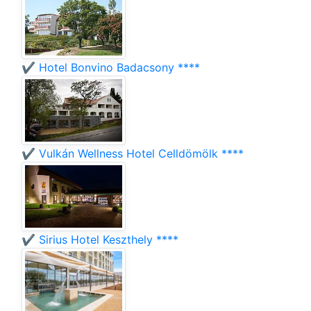
✔️ Hotel Bonvino Badacsony ****
✔️ Vulkán Wellness Hotel Celldömölk ****
✔️ Sirius Hotel Keszthely ****