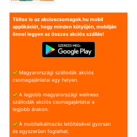
Töltse le az akcioscsomagok.hu mobil
applikációt, hogy minden kütyüjén, mobilján
önnel legyen az összes akciós szállás!
Magyarországi szállodák akciós
csomagajánlatai egy helyen.
A legjobb magyarországi wellness
szállodák akciós csomagajánlatai a
legjobb árakon.
A mobilalkalmazás letöltésével gyorsan
és egyszerũen foglalhat.