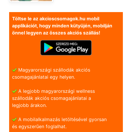
Töltse le az akcioscsomagok.hu mobil
applikációt, hogy minden kütyüjén, mobilján
önnel legyen az összes akciós szállás!
Magyarországi szállodák akciós
csomagajánlatai egy helyen.
A legjobb magyarországi wellness
szállodák akciós csomagajánlatai a
legjobb árakon.
A mobilalkalmazás letöltésével gyorsan
és egyszerũen foglalhat.