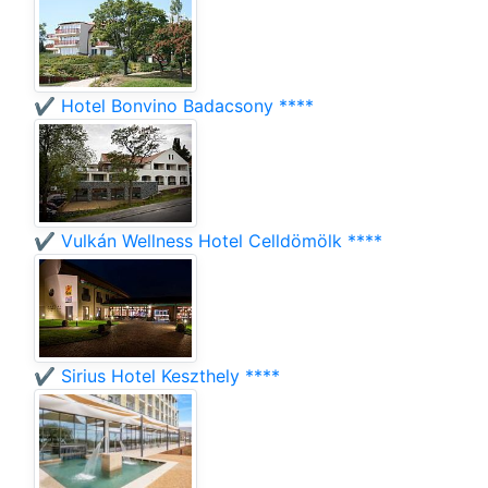
✔️ Hotel Bonvino Badacsony ****
✔️ Vulkán Wellness Hotel Celldömölk ****
✔️ Sirius Hotel Keszthely ****