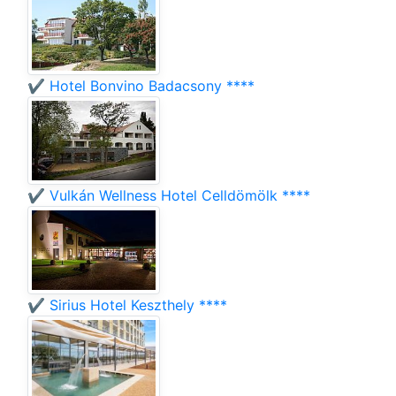
✔️ Hotel Bonvino Badacsony ****
✔️ Vulkán Wellness Hotel Celldömölk ****
✔️ Sirius Hotel Keszthely ****