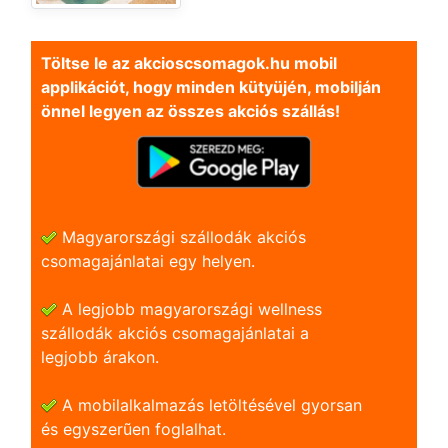
Töltse le az akcioscsomagok.hu mobil
applikációt, hogy minden kütyüjén, mobilján
önnel legyen az összes akciós szállás!
Magyarországi szállodák akciós
csomagajánlatai egy helyen.
A legjobb magyarországi wellness
szállodák akciós csomagajánlatai a
legjobb árakon.
A mobilalkalmazás letöltésével gyorsan
és egyszerũen foglalhat.