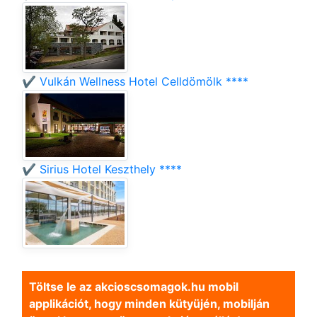
✔️ Vulkán Wellness Hotel Celldömölk ****
✔️ Sirius Hotel Keszthely ****
Töltse le az akcioscsomagok.hu mobil
applikációt, hogy minden kütyüjén, mobilján