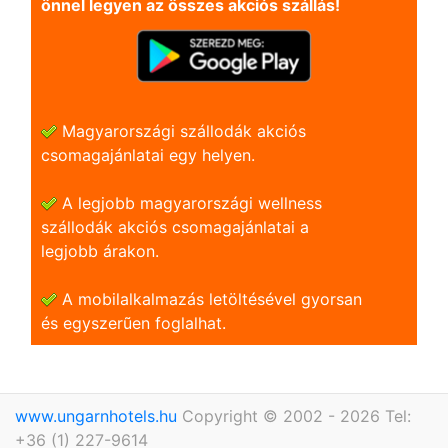
önnel legyen az összes akciós szállás!
Magyarországi szállodák akciós
csomagajánlatai egy helyen.
A legjobb magyarországi wellness
szállodák akciós csomagajánlatai a
legjobb árakon.
A mobilalkalmazás letöltésével gyorsan
és egyszerũen foglalhat.
www.ungarnhotels.hu
Copyright © 2002 - 2026 Tel:
+36 (1) 227-9614