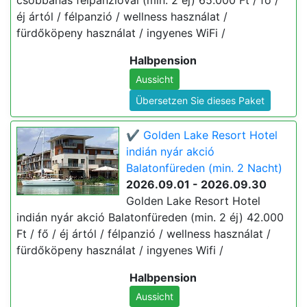
csobbanás félpanzióval (min. 2 éj) 65.000 Ft / fő /
éj ártól / félpanzió / wellness használat /
fürdőköpeny használat / ingyenes WiFi /
Halbpension
Aussicht
Übersetzen Sie dieses Paket
✔️ Golden Lake Resort Hotel
indián nyár akció
Balatonfüreden (min. 2 Nacht)
2026.09.01 - 2026.09.30
Golden Lake Resort Hotel
indián nyár akció Balatonfüreden (min. 2 éj) 42.000
Ft / fő / éj ártól / félpanzió / wellness használat /
fürdőköpeny használat / ingyenes Wifi /
Halbpension
Aussicht