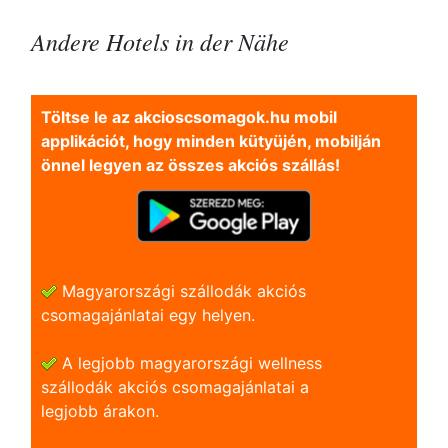
Andere Hotels in der Nähe
Töltse le az akcioscsomagok.hu mobil
applikációt, hogy minden kütyüjén, mobilján
önnel legyen az összes akciós szállás!
Magyarországi szállodák akciós
csomagajánlatai egy helyen.
A legjobb magyarországi wellness
szállodák akciós csomagajánlatai a
legjobb árakon.