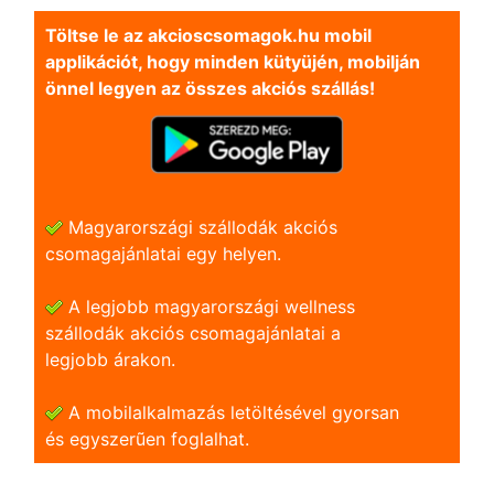
Töltse le az akcioscsomagok.hu mobil
applikációt, hogy minden kütyüjén, mobilján
önnel legyen az összes akciós szállás!
Magyarországi szállodák akciós
csomagajánlatai egy helyen.
A legjobb magyarországi wellness
szállodák akciós csomagajánlatai a
legjobb árakon.
A mobilalkalmazás letöltésével gyorsan
és egyszerũen foglalhat.