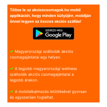
Töltse le az akcioscsomagok.hu mobil
applikációt, hogy minden kütyüjén, mobilján
önnel legyen az összes akciós szállás!
Magyarországi szállodák akciós
csomagajánlatai egy helyen.
A legjobb magyarországi wellness
szállodák akciós csomagajánlatai a
legjobb árakon.
A mobilalkalmazás letöltésével gyorsan
és egyszerũen foglalhat.