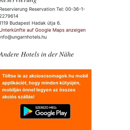
Reservierung Reservation Tel: 00-36-1-
2279614
1119 Budapest Hadak útja 6.
Unterkünfte auf Google Maps anzeigen
info@ungarnhotels.hu
Andere Hotels in der Nähe
Töltse le az akcioscsomagok.hu mobil
applikációt, hogy minden kütyüjén,
mobilján önnel legyen az összes
akciós szállás!