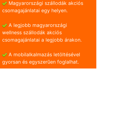
Magyarországi szállodák akciós
csomagajánlatai egy helyen.
A legjobb magyarországi
wellness szállodák akciós
csomagajánlatai a legjobb árakon.
A mobilalkalmazás letöltésével
gyorsan és egyszerũen foglalhat.