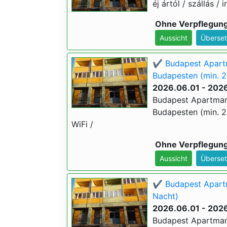
éj ártól / szállás / 
Ohne Verpflegun
Aussicht
Überset
✔️ Budapest Apart
Budapesten (min. 2
2026.06.01 - 202
Budapest Apartman
Budapesten (min. 2 é
WiFi /
Ohne Verpflegun
Aussicht
Überset
✔️ Budapest Apartm
Nacht)
2026.06.01 - 202
Budapest Apartman 