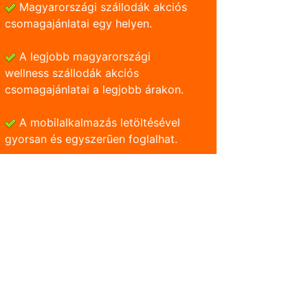
Magyarországi szállodák akciós
csomagajánlatai egy helyen.
A legjobb magyarországi
wellness szállodák akciós
csomagajánlatai a legjobb árakon.
A mobilalkalmazás letöltésével
gyorsan és egyszerũen foglalhat.