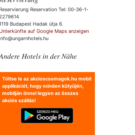
Reservierung Reservation Tel: 00-36-1-
2279614
1119 Budapest Hadak útja 6.
Unterkünfte auf Google Maps anzeigen
info@ungarnhotels.hu
Andere Hotels in der Nähe
Töltse le az akcioscsomagok.hu mobil
applikációt, hogy minden kütyüjén,
mobilján önnel legyen az összes
akciós szállás!