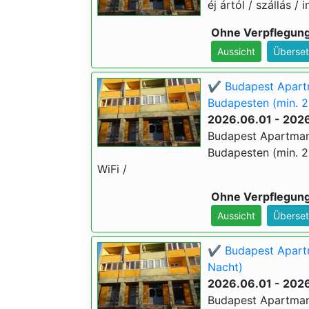
éj ártól / szállás / 
Ohne Verpflegun
Aussicht
Überset
✔️ Budapest Apart
Budapesten (min. 2
2026.06.01 - 202
Budapest Apartman
Budapesten (min. 2 é
WiFi /
Ohne Verpflegun
Aussicht
Überset
✔️ Budapest Apartm
Nacht)
2026.06.01 - 202
Budapest Apartman 