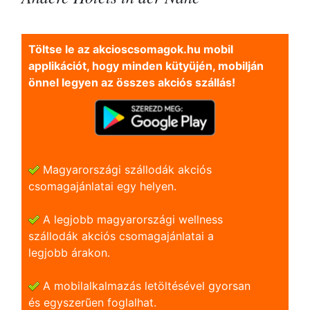
Töltse le az akcioscsomagok.hu mobil
applikációt, hogy minden kütyüjén, mobilján
önnel legyen az összes akciós szállás!
Magyarországi szállodák akciós
csomagajánlatai egy helyen.
A legjobb magyarországi wellness
szállodák akciós csomagajánlatai a
legjobb árakon.
A mobilalkalmazás letöltésével gyorsan
és egyszerũen foglalhat.