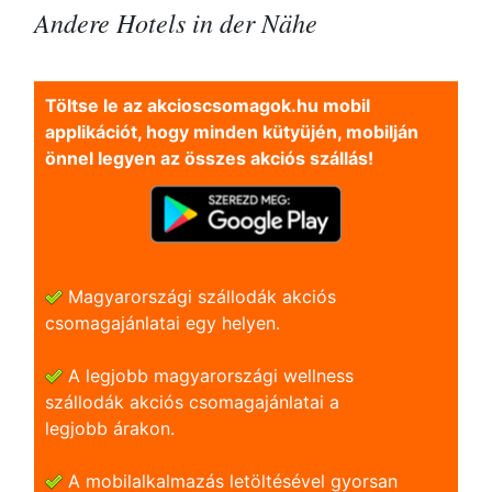
Andere Hotels in der Nähe
Töltse le az akcioscsomagok.hu mobil
applikációt, hogy minden kütyüjén, mobilján
önnel legyen az összes akciós szállás!
Magyarországi szállodák akciós
csomagajánlatai egy helyen.
A legjobb magyarországi wellness
szállodák akciós csomagajánlatai a
legjobb árakon.
A mobilalkalmazás letöltésével gyorsan