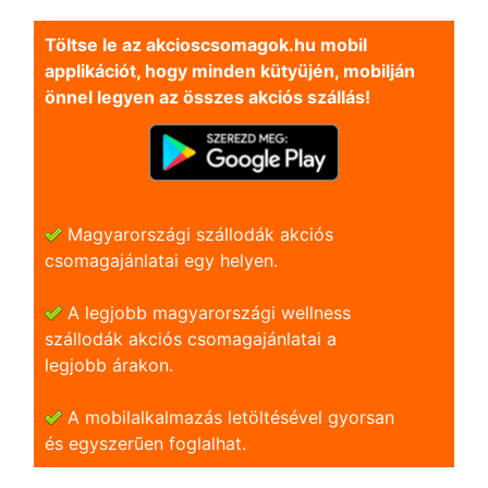
Töltse le az akcioscsomagok.hu mobil
applikációt, hogy minden kütyüjén, mobilján
önnel legyen az összes akciós szállás!
Magyarországi szállodák akciós
csomagajánlatai egy helyen.
A legjobb magyarországi wellness
szállodák akciós csomagajánlatai a
legjobb árakon.
A mobilalkalmazás letöltésével gyorsan
és egyszerũen foglalhat.