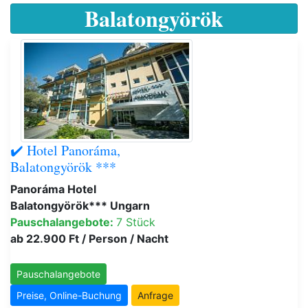
Balatongyörök
✔️ Hotel Panoráma,
Balatongyörök ***
Panoráma Hotel
Balatongyörök*** Ungarn
Pauschalangebote:
7 Stück
ab 22.900 Ft / Person / Nacht
Pauschalangebote
Preise, Online-Buchung
Anfrage