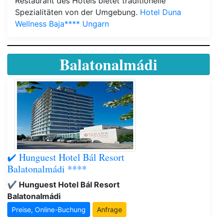
Restaurant des Hotels bietet traditionelle
Spezialitäten von der Umgebung.
Hotel Duna
Wellness Baja**** Ungarn
Balatonalmádi
✔️ Hunguest Hotel Bál Resort
Balatonalmádi ****
✔️ Hunguest Hotel Bál Resort
Balatonalmádi
Preise, Online-Buchung
Anfrage