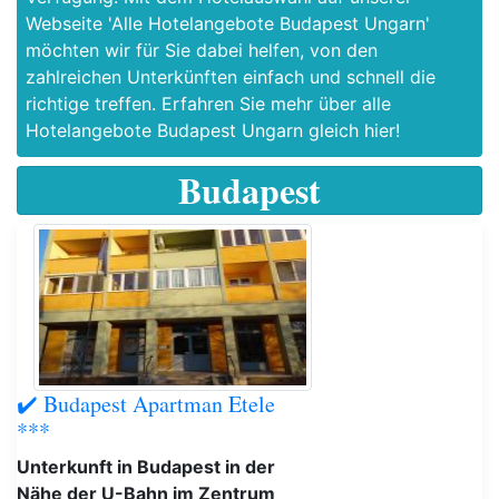
Webseite 'Alle Hotelangebote Budapest Ungarn'
möchten wir für Sie dabei helfen, von den
zahlreichen Unterkünften einfach und schnell die
richtige treffen. Erfahren Sie mehr über alle
Hotelangebote Budapest Ungarn gleich hier!
Budapest
✔️ Budapest Apartman Etele
***
Unterkunft in Budapest in der
Nähe der U-Bahn im Zentrum