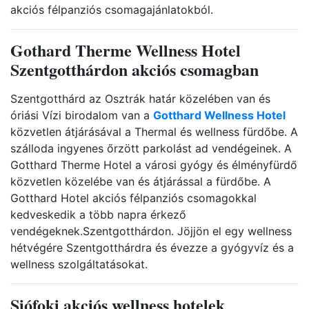
akciós félpanziós csomagajánlatokból.
Gothard Therme Wellness Hotel
Szentgotthárdon akciós csomagban
Szentgotthárd az Osztrák határ közelében van és
óriási Vízi birodalom van a
Gotthard Wellness Hotel
közvetlen átjárásával a Thermal és wellness fürdőbe. A
szálloda ingyenes őrzött parkolást ad vendégeinek. A
Gotthard Therme Hotel a városi gyógy és élményfürdő
közvetlen közelébe van és átjárással a fürdőbe. A
Gotthard Hotel akciós félpanziós csomagokkal
kedveskedik a több napra érkező
vendégeknek.Szentgotthárdon. Jöjjön el egy wellness
hétvégére Szentgotthárdra és évezze a gyógyvíz és a
wellness szolgáltatásokat.
Siófoki akciós wellness hotelek