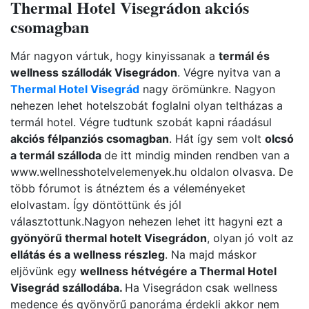
Thermal Hotel Visegrádon akciós
csomagban
Már nagyon vártuk, hogy kinyissanak a
termál és
wellness szállodák Visegrádon
. Végre nyitva van a
Thermal Hotel Visegrád
nagy örömünkre. Nagyon
nehezen lehet hotelszobát foglalni olyan teltházas a
termál hotel. Végre tudtunk szobát kapni ráadásul
akciós félpanziós csomagban
. Hát így sem volt
olcsó
a termál szálloda
de itt mindig minden rendben van a
www.wellnesshotelvelemenyek.hu oldalon olvasva. De
több fórumot is átnéztem és a véleményeket
elolvastam. Így döntöttünk és jól
választottunk.Nagyon nehezen lehet itt hagyni ezt a
gyönyörű thermal hotelt Visegrádon
, olyan jó volt az
ellátás és a wellness részleg
. Na majd máskor
eljövünk egy
wellness hétvégére a Thermal Hotel
Visegrád szállodába.
Ha Visegrádon csak wellness
medence és gyönyörű panoráma érdekli akkor nem