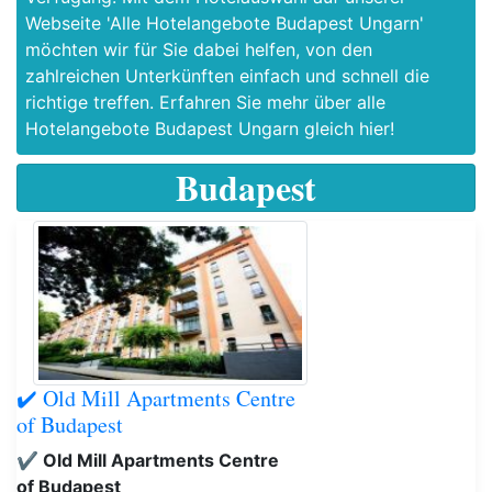
Webseite 'Alle Hotelangebote Budapest Ungarn'
möchten wir für Sie dabei helfen, von den
zahlreichen Unterkünften einfach und schnell die
richtige treffen. Erfahren Sie mehr über alle
Hotelangebote Budapest Ungarn gleich hier!
Budapest
✔️ Old Mill Apartments Centre
of Budapest
✔️ Old Mill Apartments Centre
of Budapest