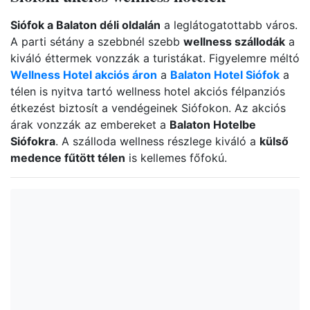
Siófok a Balaton déli oldalán
a leglátogatottabb város.
A parti sétány a szebbnél szebb
wellness szállodák
a
kiváló éttermek vonzzák a turistákat. Figyelemre méltó
Wellness Hotel akciós áron
a
Balaton Hotel Siófok
a
télen is nyitva tartó wellness hotel akciós félpanziós
étkezést biztosít a vendégeinek Siófokon. Az akciós
árak vonzzák az embereket a
Balaton Hotelbe
Siófokra
. A szálloda wellness részlege kiváló a
külső
medence fűtött télen
is kellemes főfokú.