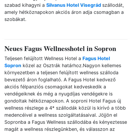
szabad kihagyni a
Silvanus Hotel Visegrád
szállodát,
amely hétköznapokon akciós áron adja csomagban a
szobákat.
Neues Fagus Wellnesshotel in Sopron
Teljesen felújított Wellness Hotel a
Fagus Hotel
Sopron
közel az Osztrák határhoz.Nagyon kellemes
környezetben a teljesen felújított wellness szálloda
bevezető áron foglalható. A Fagus Hotel kedvező
akciós félpanziós csomagokat kedveskedik a
vendégeiknek és még a nyugdíjas vendégekre is
gondoltak hétköznapokon. A soproni Hotel Fagus új
wellness részlege a 4* szállodák közül is kirívó a több
medencéivel a wellness szolgáltatásaival. Jöjjön el
Sopronba a Fagus Wellness szállodába és kényeztesse
magát a wellness részlegünkben, és válasszon az