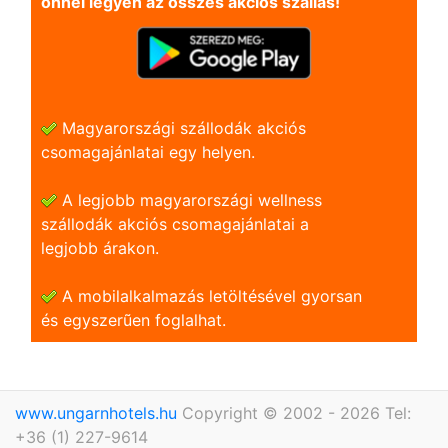
önnel legyen az összes akciós szállás!
Magyarországi szállodák akciós
csomagajánlatai egy helyen.
A legjobb magyarországi wellness
szállodák akciós csomagajánlatai a
legjobb árakon.
A mobilalkalmazás letöltésével gyorsan
és egyszerũen foglalhat.
www.ungarnhotels.hu
Copyright © 2002 - 2026 Tel:
+36 (1) 227-9614