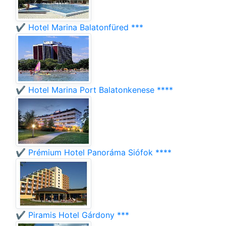
✔️ Hotel Marina Balatonfüred ***
✔️ Hotel Marina Port Balatonkenese ****
✔️ Prémium Hotel Panoráma Siófok ****
✔️ Piramis Hotel Gárdony ***