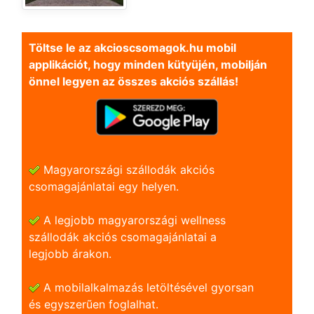
Töltse le az akcioscsomagok.hu mobil
applikációt, hogy minden kütyüjén, mobilján
önnel legyen az összes akciós szállás!
Magyarországi szállodák akciós
csomagajánlatai egy helyen.
A legjobb magyarországi wellness
szállodák akciós csomagajánlatai a
legjobb árakon.
A mobilalkalmazás letöltésével gyorsan
és egyszerũen foglalhat.