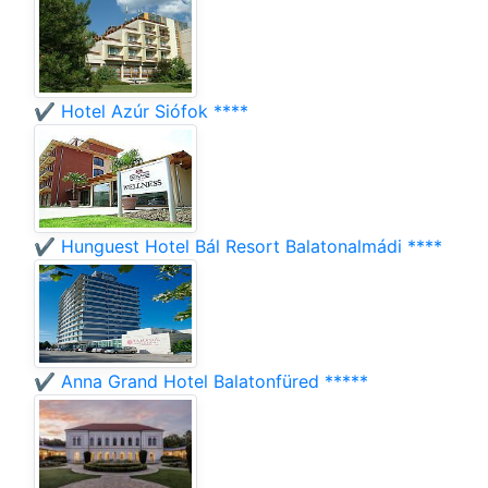
✔️ Hotel Azúr Siófok ****
✔️ Hunguest Hotel Bál Resort Balatonalmádi ****
✔️ Anna Grand Hotel Balatonfüred *****