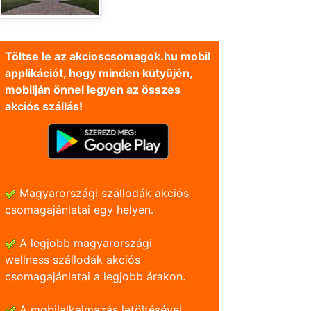
Töltse le az akcioscsomagok.hu mobil
applikációt, hogy minden kütyüjén,
mobilján önnel legyen az összes
akciós szállás!
Magyarországi szállodák akciós
csomagajánlatai egy helyen.
A legjobb magyarországi
wellness szállodák akciós
csomagajánlatai a legjobb árakon.
A mobilalkalmazás letöltésével