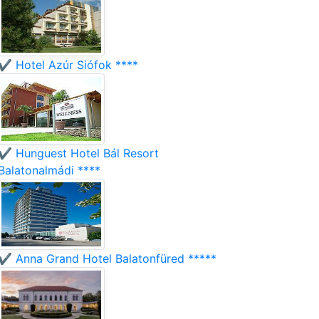
✔️ Hotel Azúr Siófok ****
✔️ Hunguest Hotel Bál Resort
Balatonalmádi ****
✔️ Anna Grand Hotel Balatonfüred *****