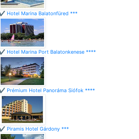
✔️ Hotel Marina Balatonfüred ***
✔️ Hotel Marina Port Balatonkenese ****
✔️ Prémium Hotel Panoráma Siófok ****
✔️ Piramis Hotel Gárdony ***