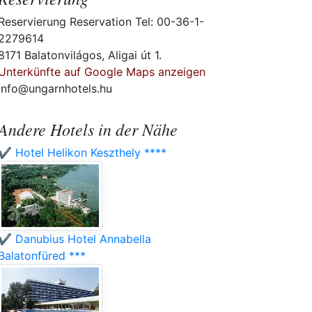
Reservierung Reservation Tel: 00-36-1-
2279614
8171 Balatonvilágos, Aligai út 1.
Unterkünfte auf Google Maps anzeigen
info@ungarnhotels.hu
Andere Hotels in der Nähe
✔️ Hotel Helikon Keszthely ****
✔️ Danubius Hotel Annabella
Balatonfüred ***