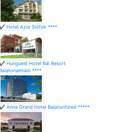
✔️ Hotel Azúr Siófok ****
✔️ Hunguest Hotel Bál Resort
Balatonalmádi ****
✔️ Anna Grand Hotel Balatonfüred *****