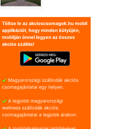
Töltse le az akcioscsomagok.hu mobil
applikációt, hogy minden kütyüjén,
mobilján önnel legyen az összes
akciós szállás!
Magyarországi szállodák akciós
csomagajánlatai egy helyen.
A legjobb magyarországi
wellness szállodák akciós
csomagajánlatai a legjobb árakon.
A mobilalkalmazás letöltésével