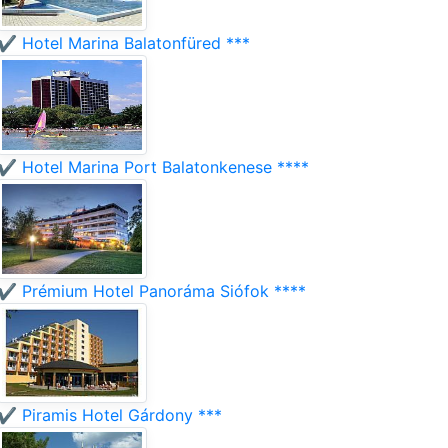
✔️ Hotel Marina Balatonfüred ***
✔️ Hotel Marina Port Balatonkenese ****
✔️ Prémium Hotel Panoráma Siófok ****
✔️ Piramis Hotel Gárdony ***