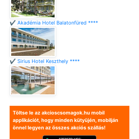
✔️ Akadémia Hotel Balatonfüred ****
✔️ Sirius Hotel Keszthely ****
Töltse le az akcioscsomagok.hu mobil
applikációt, hogy minden kütyüjén, mobilján
önnel legyen az összes akciós szállás!