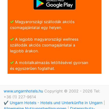
Magyarországi szállodák akciós
csomagajánlatai egy helyen.
A legjobb magyarországi wellness
szállodák akciós csomagajánlatai a
legjobb árakon.
A mobilalkalmazás letöltésével gyorsan
és egyszerũen foglalhat.
www.ungarnhotels.hu
Copyright © 2002 - 2026 Tel:
+36 (1) 227-9614
✔️ Ungarn Hotels - Hotels und Unterkünfte in Ungarn
|
Allgemeine Nutzungsbedingungen
|
Datenschutz-