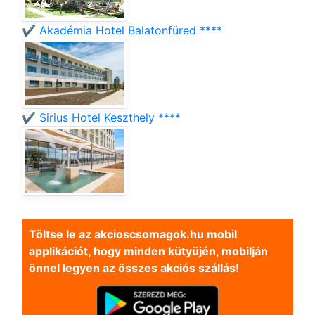
✔️ Akadémia Hotel Balatonfüred ****
✔️ Sirius Hotel Keszthely ****
Töltse le az akcioscsomagok.hu mobil
applikációt, hogy minden kütyüjén, mobilján
önnel legyen az összes akciós szállás!