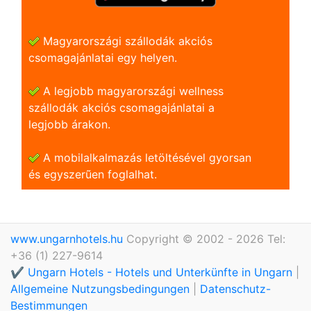
Magyarországi szállodák akciós
csomagajánlatai egy helyen.
A legjobb magyarországi wellness
szállodák akciós csomagajánlatai a
legjobb árakon.
A mobilalkalmazás letöltésével gyorsan
és egyszerũen foglalhat.
www.ungarnhotels.hu
Copyright © 2002 - 2026 Tel:
+36 (1) 227-9614
✔️ Ungarn Hotels - Hotels und Unterkünfte in Ungarn
|
Allgemeine Nutzungsbedingungen
|
Datenschutz-
Bestimmungen