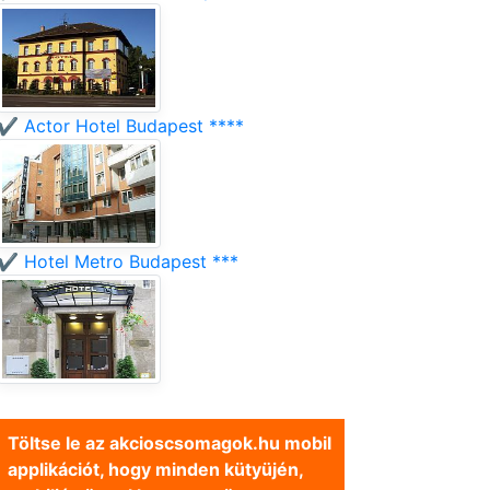
✔️ Actor Hotel Budapest ****
✔️ Hotel Metro Budapest ***
Töltse le az akcioscsomagok.hu mobil
applikációt, hogy minden kütyüjén,