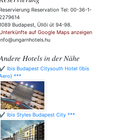
Reservierung Reservation Tel: 00-36-1-
2279614
1089 Budapest, Üllői út 94-98.
Unterkünfte auf Google Maps anzeigen
info@ungarnhotels.hu
Andere Hotels in der Nähe
✔️ Ibis Budapest Citysouth Hotel (Ibis
Aero) ***
✔️ Ibis Styles Budapest City ***