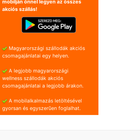
mobilján önnel legyen az összes
akciós szállás!
Magyarországi szállodák akciós
csomagajánlatai egy helyen.
A legjobb magyarországi
wellness szállodák akciós
csomagajánlatai a legjobb árakon.
A mobilalkalmazás letöltésével
gyorsan és egyszerũen foglalhat.