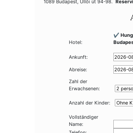
1089 Budapest, Üllői út 94-98.
Reserv
✔️ Hung
Hotel:
Budapes
Ankunft:
Abreise:
Zahl der
Erwachsenen:
Anzahl der Kinder:
Vollständiger
Name:
Telefon: