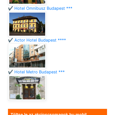
✔️ Hotel Omnibusz Budapest ***
✔️ Actor Hotel Budapest ****
✔️ Hotel Metro Budapest ***
Töltse le az akcioscsomagok.hu mobil