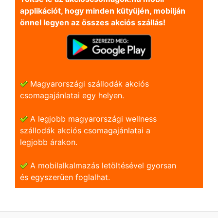
applikációt, hogy minden kütyüjén, mobilján
önnel legyen az összes akciós szállás!
Magyarországi szállodák akciós
csomagajánlatai egy helyen.
A legjobb magyarországi wellness
szállodák akciós csomagajánlatai a
legjobb árakon.
A mobilalkalmazás letöltésével gyorsan
és egyszerũen foglalhat.