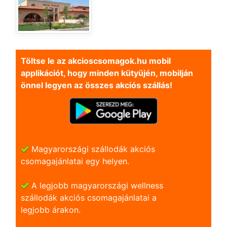
Töltse le az akcioscsomagok.hu mobil
applikációt, hogy minden kütyüjén, mobilján
önnel legyen az összes akciós szállás!
Magyarországi szállodák akciós
csomagajánlatai egy helyen.
A legjobb magyarországi wellness
szállodák akciós csomagajánlatai a
legjobb árakon.