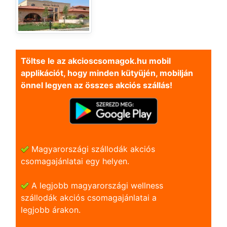
Töltse le az akcioscsomagok.hu mobil
applikációt, hogy minden kütyüjén, mobilján
önnel legyen az összes akciós szállás!
Magyarországi szállodák akciós
csomagajánlatai egy helyen.
A legjobb magyarországi wellness
szállodák akciós csomagajánlatai a
legjobb árakon.