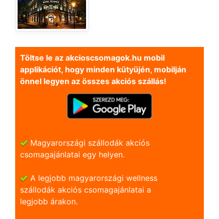
Töltse le az akcioscsomagok.hu mobil
applikációt, hogy minden kütyüjén, mobilján
önnel legyen az összes akciós szállás!
Magyarországi szállodák akciós
csomagajánlatai egy helyen.
A legjobb magyarországi wellness
szállodák akciós csomagajánlatai a
legjobb árakon.