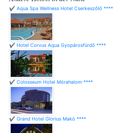
✔️ Aqua Spa Wellness Hotel Cserkeszőlő ****
✔️ Hotel Corvus Aqua Gyopárosfürdő ****
✔️ Colosseum Hotel Mórahalom ****
✔️ Grand Hotel Glorius Makó ****