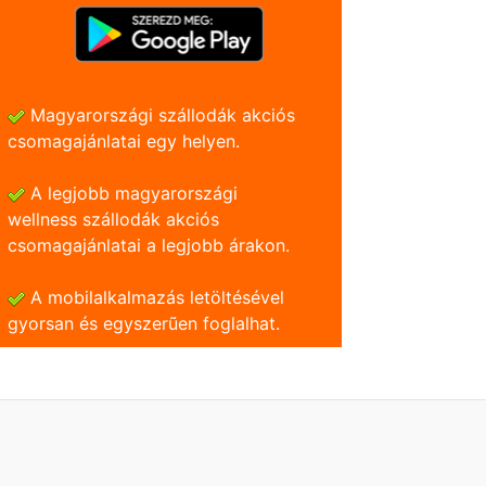
Magyarországi szállodák akciós
csomagajánlatai egy helyen.
A legjobb magyarországi
wellness szállodák akciós
csomagajánlatai a legjobb árakon.
A mobilalkalmazás letöltésével
gyorsan és egyszerũen foglalhat.