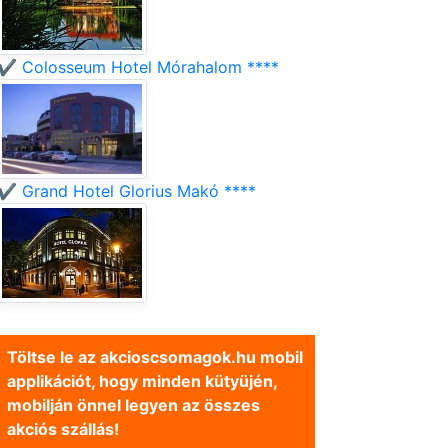
✔️ Colosseum Hotel Mórahalom ****
✔️ Grand Hotel Glorius Makó ****
Töltse le az akcioscsomagok.hu mobil
applikációt, hogy minden kütyüjén,
mobilján önnel legyen az összes
akciós szállás!