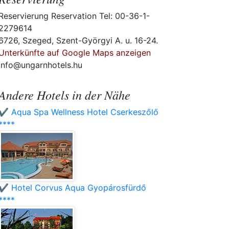
Reservierung Reservation Tel: 00-36-1-
2279614
6726, Szeged, Szent-Györgyi A. u. 16-24.
Unterkünfte auf Google Maps anzeigen
info@ungarnhotels.hu
Andere Hotels in der Nähe
✔️ Aqua Spa Wellness Hotel Cserkeszőlő
****
✔️ Hotel Corvus Aqua Gyopárosfürdő
****