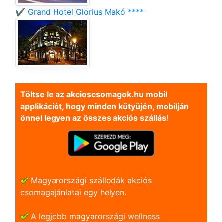
✔️ Grand Hotel Glorius Makó ****
Töltse le az akcioscsomagok.hu mobil
applikációt, hogy minden kütyüjén, mobilján
önnel legyen az összes akciós szállás!
Magyarországi szállodák akciós
csomagajánlatai egy helyen.
A legjobb magyarországi wellness