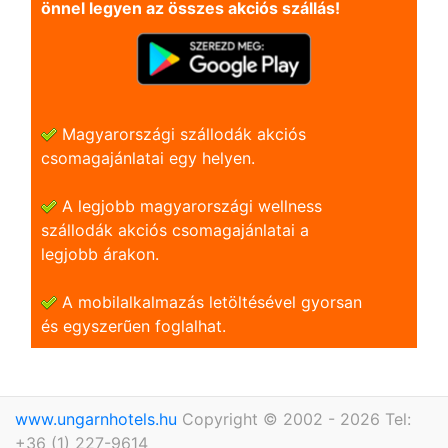
önnel legyen az összes akciós szállás!
Magyarországi szállodák akciós
csomagajánlatai egy helyen.
A legjobb magyarországi wellness
szállodák akciós csomagajánlatai a
legjobb árakon.
A mobilalkalmazás letöltésével gyorsan
és egyszerũen foglalhat.
www.ungarnhotels.hu
Copyright © 2002 - 2026 Tel:
+36 (1) 227-9614