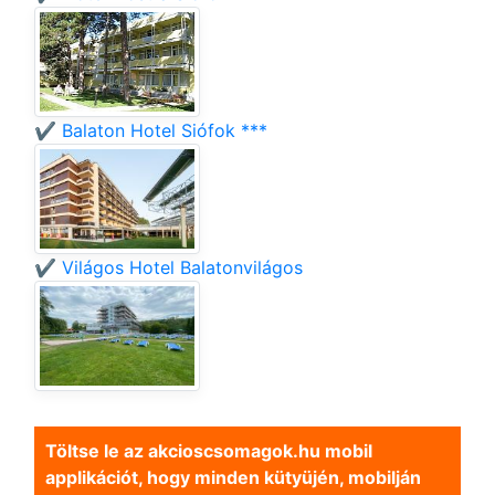
✔️ Balaton Hotel Siófok ***
✔️ Világos Hotel Balatonvilágos
Töltse le az akcioscsomagok.hu mobil
applikációt, hogy minden kütyüjén, mobilján