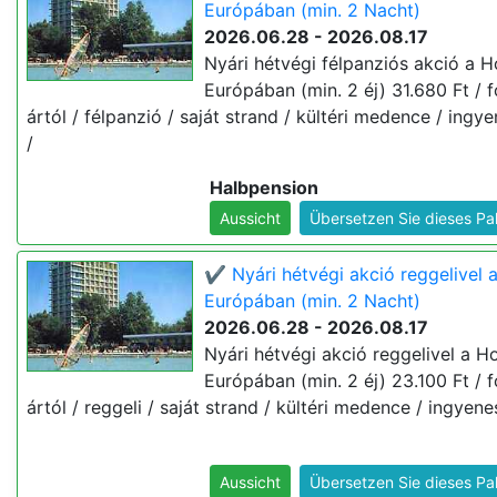
Európában (min. 2 Nacht)
2026.06.28 - 2026.08.17
Nyári hétvégi félpanziós akció a H
Európában (min. 2 éj) 31.680 Ft / fő
ártól / félpanzió / saját strand / kültéri medence / ingye
/
Halbpension
Aussicht
Übersetzen Sie dieses Pa
✔️ Nyári hétvégi akció reggelivel 
Európában (min. 2 Nacht)
2026.06.28 - 2026.08.17
Nyári hétvégi akció reggelivel a Ho
Európában (min. 2 éj) 23.100 Ft / fő
ártól / reggeli / saját strand / kültéri medence / ingyenes
Aussicht
Übersetzen Sie dieses Pa