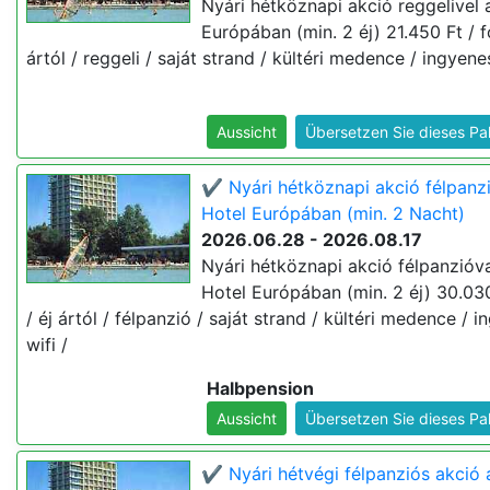
Nyári hétköznapi akció reggelivel 
Európában (min. 2 éj) 21.450 Ft / fő
ártól / reggeli / saját strand / kültéri medence / ingyenes
Aussicht
Übersetzen Sie dieses Pa
✔️ Nyári hétköznapi akció félpanz
Hotel Európában (min. 2 Nacht)
2026.06.28 - 2026.08.17
Nyári hétköznapi akció félpanzióva
Hotel Európában (min. 2 éj) 30.030
/ éj ártól / félpanzió / saját strand / kültéri medence / 
wifi /
Halbpension
Aussicht
Übersetzen Sie dieses Pa
✔️ Nyári hétvégi félpanziós akció 