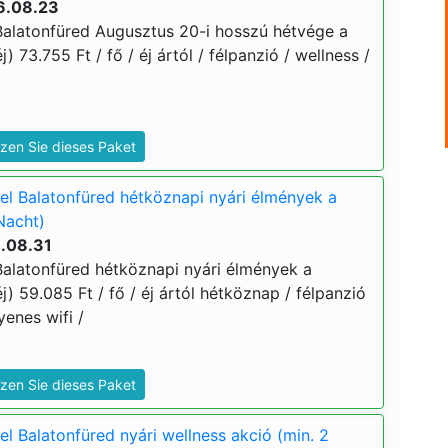
6.08.23
alatonfüred Augusztus 20-i hosszú hétvége a
j) 73.755 Ft / fő / éj ártól / félpanzió / wellness /
zen Sie dieses Paket
l Balatonfüred hétköznapi nyári élmények a
Nacht)
6.08.31
alatonfüred hétköznapi nyári élmények a
j) 59.085 Ft / fő / éj ártól hétköznap / félpanzió
yenes wifi /
zen Sie dieses Paket
l Balatonfüred nyári wellness akció (min. 2