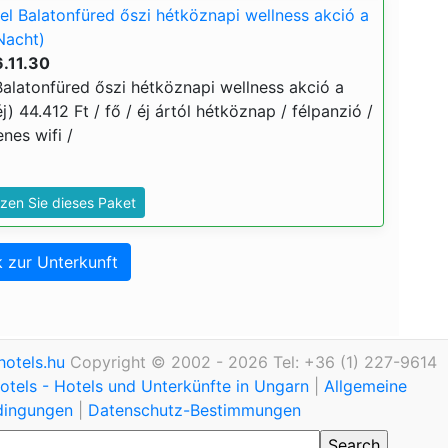
l Balatonfüred őszi hétköznapi wellness akció a
Nacht)
.11.30
alatonfüred őszi hétköznapi wellness akció a
j) 44.412 Ft / fő / éj ártól hétköznap / félpanzió /
nes wifi /
zen Sie dieses Paket
 zur Unterkunft
otels.hu
Copyright © 2002 - 2026 Tel: +36 (1) 227-9614
tels - Hotels und Unterkünfte in Ungarn
|
Allgemeine
dingungen
|
Datenschutz-Bestimmungen