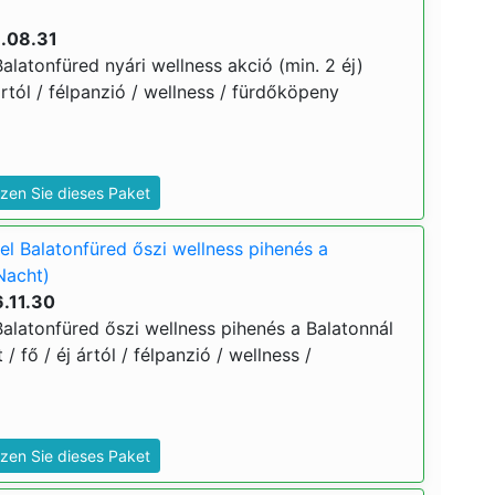
6.08.31
latonfüred nyári wellness akció (min. 2 éj)
ártól / félpanzió / wellness / fürdőköpeny
zen Sie dieses Paket
l Balatonfüred őszi wellness pihenés a
Nacht)
.11.30
alatonfüred őszi wellness pihenés a Balatonnál
 / fő / éj ártól / félpanzió / wellness /
zen Sie dieses Paket