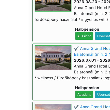
2026.08.20 - 202
Anna Grand Hotel B
Balatonnál (min. 2 é
fürdőköpeny használat / ingyenes wifi /
Halbpension
Aussicht
Überset
✔️ Anna Grand Hote
Balatonnál (min. 2 
2026.07.01 - 202
Anna Grand Hotel B
Balatonnál (min. 2 é
/ wellness / fürdőköpeny használat / ing
Halbpension
Aussicht
Überset
✔️ Anna Grand Hote