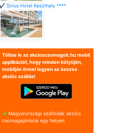
✔️ Sirius Hotel Keszthely ****
Töltse le az akcioscsomagok.hu mobil
applikációt, hogy minden kütyüjén,
mobilján önnel legyen az összes
akciós szállás!
Magyarországi szállodák akciós
csomagajánlatai egy helyen.