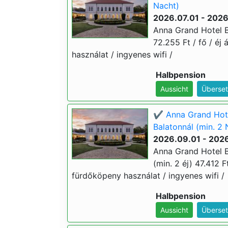
Nacht)
2026.07.01 - 202
Anna Grand Hotel Ba
72.255 Ft / fő / éj 
használat / ingyenes wifi /
Halbpension
Aussicht
Überset
✔️ Anna Grand Hote
Balatonnál (min. 2 
2026.09.01 - 2026
Anna Grand Hotel B
(min. 2 éj) 47.412 Ft
fürdőköpeny használat / ingyenes wifi /
Halbpension
Aussicht
Überset