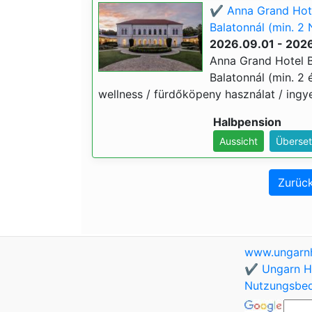
✔️ Anna Grand Hote
Balatonnál (min. 2 
2026.09.01 - 2026
Anna Grand Hotel B
Balatonnál (min. 2 é
wellness / fürdőköpeny használat / ingye
Halbpension
Aussicht
Überset
Zurück
www.ungarnh
✔️ Ungarn Ho
Nutzungsbe