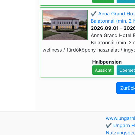
✔️ Anna Grand Hote
Balatonnál (min. 2 
2026.09.01 - 2026
Anna Grand Hotel B
Balatonnál (min. 2 é
wellness / fürdőköpeny használat / ingye
Halbpension
Aussicht
Überset
Zurück
www.ungarnh
✔️ Ungarn Ho
Nutzungsbe