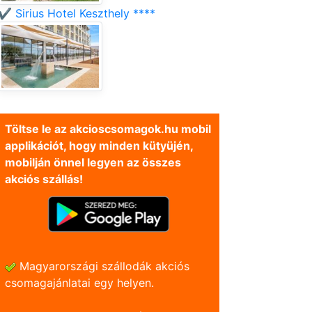
✔️ Sirius Hotel Keszthely ****
Töltse le az akcioscsomagok.hu mobil
applikációt, hogy minden kütyüjén,
mobilján önnel legyen az összes
akciós szállás!
Magyarországi szállodák akciós
csomagajánlatai egy helyen.