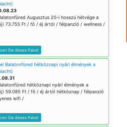
Nacht)
6.08.23
alatonfüred Augusztus 20-i hosszú hétvége a
j) 73.755 Ft / fő / éj ártól / félpanzió / wellness /
zen Sie dieses Paket
l Balatonfüred hétköznapi nyári élmények a
Nacht)
6.08.31
alatonfüred hétköznapi nyári élmények a
j) 59.085 Ft / fő / éj ártól hétköznap / félpanzió
yenes wifi /
zen Sie dieses Paket