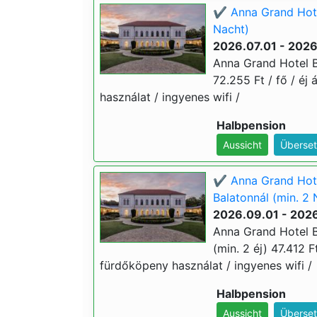
✔️ Anna Grand Hote
Nacht)
2026.07.01 - 202
Anna Grand Hotel Ba
72.255 Ft / fő / éj 
használat / ingyenes wifi /
Halbpension
Aussicht
Überset
✔️ Anna Grand Hote
Balatonnál (min. 2 
2026.09.01 - 2026
Anna Grand Hotel B
(min. 2 éj) 47.412 Ft
fürdőköpeny használat / ingyenes wifi /
Halbpension
Aussicht
Überset