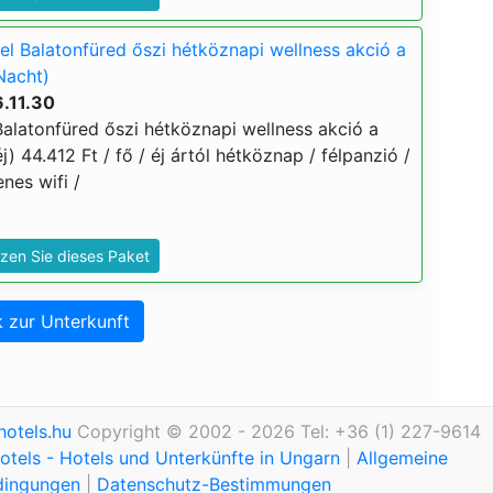
l Balatonfüred őszi hétköznapi wellness akció a
Nacht)
.11.30
alatonfüred őszi hétköznapi wellness akció a
j) 44.412 Ft / fő / éj ártól hétköznap / félpanzió /
nes wifi /
zen Sie dieses Paket
 zur Unterkunft
otels.hu
Copyright © 2002 - 2026 Tel: +36 (1) 227-9614
tels - Hotels und Unterkünfte in Ungarn
|
Allgemeine
dingungen
|
Datenschutz-Bestimmungen