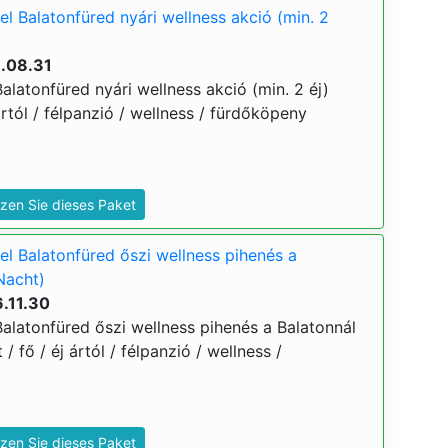
l Balatonfüred nyári wellness akció (min. 2
6.08.31
latonfüred nyári wellness akció (min. 2 éj)
ártól / félpanzió / wellness / fürdőköpeny
zen Sie dieses Paket
l Balatonfüred őszi wellness pihenés a
Nacht)
.11.30
alatonfüred őszi wellness pihenés a Balatonnál
 / fő / éj ártól / félpanzió / wellness /
zen Sie dieses Paket