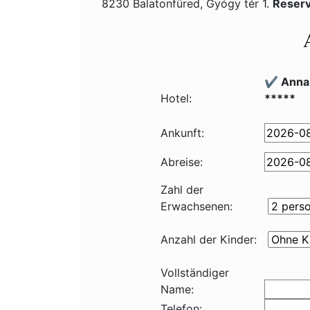
8230 Balatonfüred, Gyógy tér 1.
Reserv
✔️ Anna
Hotel:
*****
Ankunft:
Abreise:
Zahl der
Erwachsenen:
Anzahl der Kinder:
Vollständiger
Name:
Telefon: