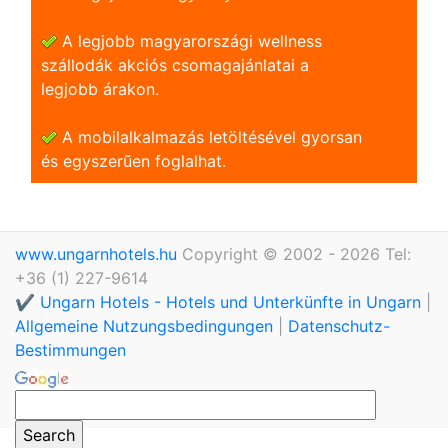
A legjobb magyarországi wellness
szállodák akciós csomagajánlatai a
legjobb árakon.
A mobilalkalmazás letöltésével gyorsan
és egyszerũen foglalhat.
www.ungarnhotels.hu
Copyright © 2002 - 2026 Tel:
+36 (1) 227-9614
✔️ Ungarn Hotels - Hotels und Unterkünfte in Ungarn
|
Allgemeine Nutzungsbedingungen
|
Datenschutz-
Bestimmungen