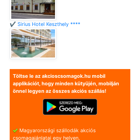
✔️ Sirius Hotel Keszthely ****
Töltse le az akcioscsomagok.hu mobil
applikációt, hogy minden kütyüjén, mobilján
önnel legyen az összes akciós szállás!
Magyarországi szállodák akciós
csomagajánlatai egy helyen.