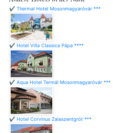
✔️ Thermal Hotel Mosonmagyaróvár ***
✔️ Hotel Villa Classica Pápa ****
✔️ Aqua Hotel Termál Mosonmagyaróvár ***
✔️ Hotel Corvinus Zalaszentgrót ***