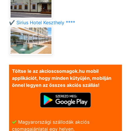
✔️ Sirius Hotel Keszthely ****
Töltse le az akcioscsomagok.hu mobil
applikációt, hogy minden kütyüjén, mobilján
önnel legyen az összes akciós szállás!
Magyarországi szállodák akciós
csomagajánlatai egy helyen.