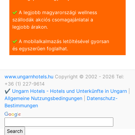
A legjobb magyarországi wellness
szállodák akciós csomagajánlatai a
legjobb árakon.
A mobilalkalmazás letöltésével gyorsan
és egyszerũen foglalhat.
www.ungarnhotels.hu
Copyright © 2002 - 2026 Tel:
+36 (1) 227-9614
✔️ Ungarn Hotels - Hotels und Unterkünfte in Ungarn
|
Allgemeine Nutzungsbedingungen
|
Datenschutz-
Bestimmungen