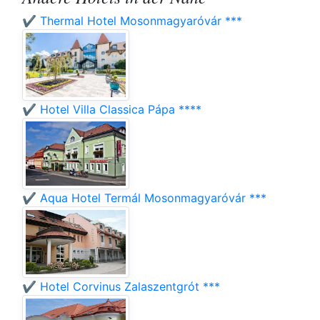
✔️ Thermal Hotel Mosonmagyaróvár ***
✔️ Hotel Villa Classica Pápa ****
✔️ Aqua Hotel Termál Mosonmagyaróvár ***
✔️ Hotel Corvinus Zalaszentgrót ***