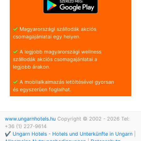
Magyarországi szállodák akciós
csomagajánlatai egy helyen.
A legjobb magyarországi wellness
szállodák akciós csomagajánlatai a
legjobb árakon.
A mobilalkalmazás letöltésével gyorsan
és egyszerũen foglalhat.
www.ungarnhotels.hu
Copyright © 2002 - 2026 Tel:
+36 (1) 227-9614
✔️ Ungarn Hotels - Hotels und Unterkünfte in Ungarn
|