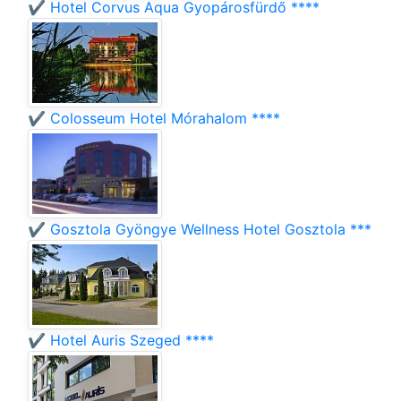
✔️ Hotel Corvus Aqua Gyopárosfürdő ****
✔️ Colosseum Hotel Mórahalom ****
✔️ Gosztola Gyöngye Wellness Hotel Gosztola ***
✔️ Hotel Auris Szeged ****