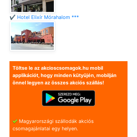
✔️ Hotel Elixír Mórahalom ***
Töltse le az akcioscsomagok.hu mobil
applikációt, hogy minden kütyüjén, mobilján
önnel legyen az összes akciós szállás!
Magyarországi szállodák akciós
csomagajánlatai egy helyen.