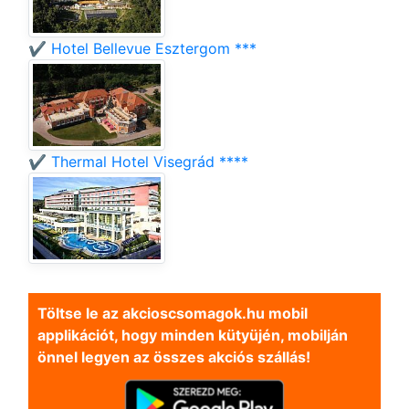
✔️ Hotel Bellevue Esztergom ***
✔️ Thermal Hotel Visegrád ****
Töltse le az akcioscsomagok.hu mobil
applikációt, hogy minden kütyüjén, mobilján
önnel legyen az összes akciós szállás!