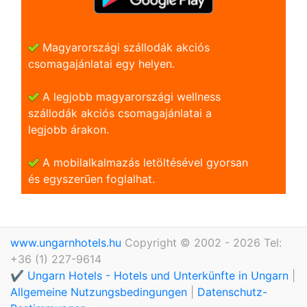
Magyarországi szállodák akciós
csomagajánlatai egy helyen.
A legjobb magyarországi wellness
szállodák akciós csomagajánlatai a
legjobb árakon.
A mobilalkalmazás letöltésével gyorsan
és egyszerũen foglalhat.
www.ungarnhotels.hu
Copyright © 2002 - 2026 Tel:
+36 (1) 227-9614
✔️ Ungarn Hotels - Hotels und Unterkünfte in Ungarn
|
Allgemeine Nutzungsbedingungen
|
Datenschutz-