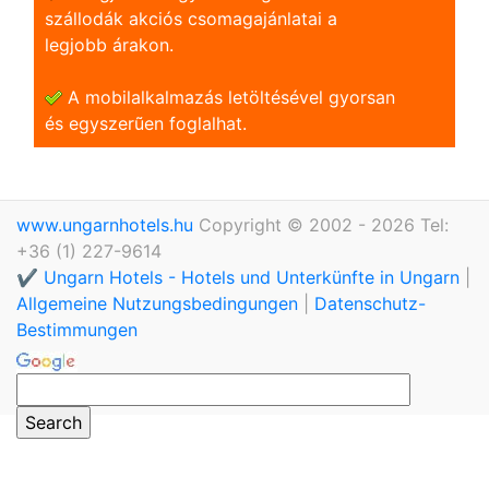
szállodák akciós csomagajánlatai a
legjobb árakon.
A mobilalkalmazás letöltésével gyorsan
és egyszerũen foglalhat.
www.ungarnhotels.hu
Copyright © 2002 - 2026 Tel:
+36 (1) 227-9614
✔️ Ungarn Hotels - Hotels und Unterkünfte in Ungarn
|
Allgemeine Nutzungsbedingungen
|
Datenschutz-
Bestimmungen