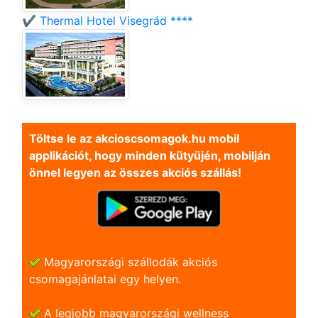
✔️ Thermal Hotel Visegrád ****
Töltse le az akcioscsomagok.hu mobil
applikációt, hogy minden kütyüjén, mobilján
önnel legyen az összes akciós szállás!
Magyarországi szállodák akciós
csomagajánlatai egy helyen.
A legjobb magyarországi wellness