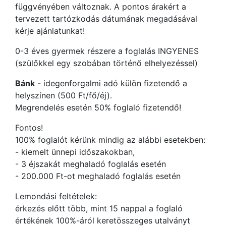
függvényében változnak. A pontos árakért a
tervezett tartózkodás dátumának megadásával
kérje ajánlatunkat!
0-3 éves gyermek részere a foglalás INGYENES
(szülőkkel egy szobában történő elhelyezéssel)
Bánk
- idegenforgalmi adó külön fizetendő a
helyszínen (500 Ft/fő/éj).
Megrendelés esetén 50% foglaló fizetendő!
Fontos!
100% foglalót kérünk mindig az alábbi esetekben:
- kiemelt ünnepi időszakokban,
- 3 éjszakát meghaladó foglalás esetén
- 200.000 Ft-ot meghaladó foglalás esetén
Lemondási feltételek:
érkezés előtt több, mint 15 nappal a foglaló
értékének 100%-áról keretösszeges utalványt