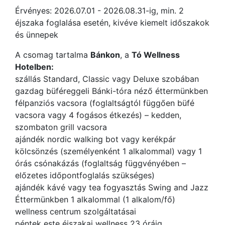
Érvényes: 2026.07.01 - 2026.08.31-ig, min. 2
éjszaka foglalása esetén, kivéve kiemelt időszakok
és ünnepek
A csomag tartalma
Bánkon
, a
Tó Wellness
Hotelben:
szállás Standard, Classic vagy Deluxe szobában
gazdag büféreggeli Bánki-tóra néző éttermünkben
félpanziós vacsora (foglaltságtól függően büfé
vacsora vagy 4 fogásos étkezés) – kedden,
szombaton grill vacsora
ajándék nordic walking bot vagy kerékpár
kölcsönzés (személyenként 1 alkalommal) vagy 1
órás csónakázás (foglaltság függvényében –
előzetes időpontfoglalás szükséges)
ajándék kávé vagy tea fogyasztás Swing and Jazz
Éttermünkben 1 alkalommal (1 alkalom/fő)
wellness centrum szolgáltatásai
péntek este éjszakai wellness 23 óráig