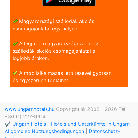
Magyarországi szállodák akciós
csomagajánlatai egy helyen.
A legjobb magyarországi wellness
szállodák akciós csomagajánlatai a
legjobb árakon.
A mobilalkalmazás letöltésével gyorsan
és egyszerũen foglalhat.
www.ungarnhotels.hu
Copyright © 2002 - 2026 Tel:
+36 (1) 227-9614
✔️ Ungarn Hotels - Hotels und Unterkünfte in Ungarn
|
Allgemeine Nutzungsbedingungen
|
Datenschutz-