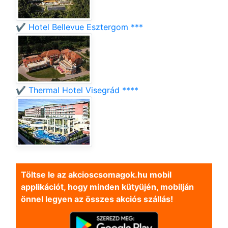
✔️ Hotel Bellevue Esztergom ***
✔️ Thermal Hotel Visegrád ****
Töltse le az akcioscsomagok.hu mobil
applikációt, hogy minden kütyüjén, mobilján
önnel legyen az összes akciós szállás!