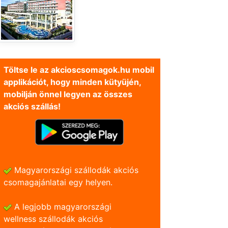
Töltse le az akcioscsomagok.hu mobil
applikációt, hogy minden kütyüjén,
mobilján önnel legyen az összes
akciós szállás!
Magyarországi szállodák akciós
csomagajánlatai egy helyen.
A legjobb magyarországi
wellness szállodák akciós