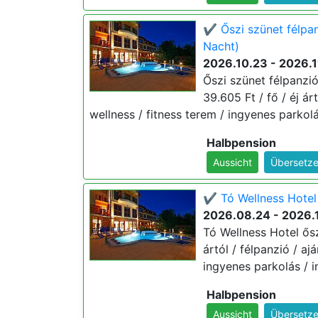
✔️ Őszi szünet félpa
Nacht)
2026.10.23 - 2026.1
Őszi szünet félpanzi
39.605 Ft / fő / éj ár
wellness / fitness terem / ingyenes parkolá
Halbpension
Aussicht
Übersetze
✔️ Tó Wellness Hotel
2026.08.24 - 2026.
Tó Wellness Hotel ősz
ártól / félpanzió / a
ingyenes parkolás / i
Halbpension
Aussicht
Übersetze