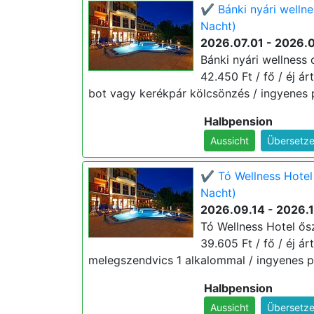
✔️ Bánki nyári welln
Nacht)
2026.07.01 - 2026.
Bánki nyári wellness
42.450 Ft / fő / éj ár
bot vagy kerékpár kölcsönzés / ingyenes p
Halbpension
Aussicht
Übersetze
✔️ Tó Wellness Hotel
Nacht)
2026.09.14 - 2026.
Tó Wellness Hotel ősz
39.605 Ft / fő / éj ár
melegszendvics 1 alkalommal / ingyenes pa
Halbpension
Aussicht
Übersetze