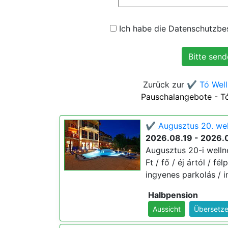
Ich habe die Datenschutzbes
Zurück zur
✔️ Tó Well
Pauschalangebote - Tó
✔️ Augusztus 20. wel
2026.08.19 - 2026.
Augusztus 20-i welln
Ft / fő / éj ártól / f
ingyenes parkolás / i
Halbpension
Aussicht
Übersetze