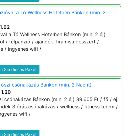
nzióval a Tó Wellness Hotelben Bánkon (min. 2
1.02
óval a Tó Wellness Hotelben Bánkon (min. 2 éj)
tól / félpanzió / ajándék Tiramisu desszert /
s / ingyenes wifi /
n Sie dieses Paket
 őszi csónakázás Bánkon (min. 2 Nacht)
11.29
i csónakázás Bánkon (min. 2 éj) 39.605 Ft / fő / éj
jándék 3 órás csónakázás / wellness / fitness terem /
ngyenes wifi /
n Sie dieses Paket