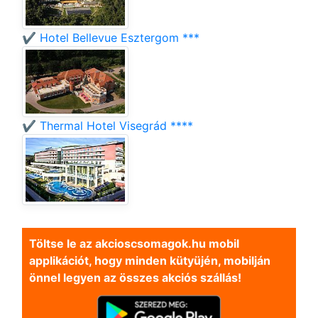
✔️ Hotel Bellevue Esztergom ***
✔️ Thermal Hotel Visegrád ****
Töltse le az akcioscsomagok.hu mobil
applikációt, hogy minden kütyüjén, mobilján
önnel legyen az összes akciós szállás!