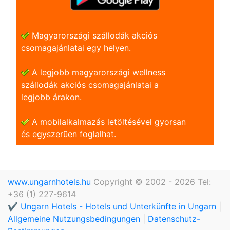
Magyarországi szállodák akciós
csomagajánlatai egy helyen.
A legjobb magyarországi wellness
szállodák akciós csomagajánlatai a
legjobb árakon.
A mobilalkalmazás letöltésével gyorsan
és egyszerũen foglalhat.
www.ungarnhotels.hu
Copyright © 2002 - 2026 Tel:
+36 (1) 227-9614
✔️ Ungarn Hotels - Hotels und Unterkünfte in Ungarn
|
Allgemeine Nutzungsbedingungen
|
Datenschutz-