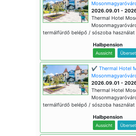
Mosonmagyaróváron
2026.09.01 - 2026
Thermal Hotel Mos
Mosonmagyaróváron (
termálfürdő belépő / sószoba használat 
Halbpension
Aussicht
Überset
✔️ Thermal Hotel 
Mosonmagyaróváron
2026.09.01 - 2026
Thermal Hotel Mos
Mosonmagyaróváron (
termálfürdő belépő / sószoba használat 
Halbpension
Aussicht
Überset