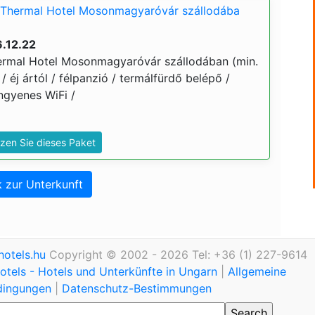
 Thermal Hotel Mosonmagyaróvár szállodába
.12.22
ermal Hotel Mosonmagyaróvár szállodában (min.
 / éj ártól / félpanzió / termálfürdő belépő /
ngyenes WiFi /
zen Sie dieses Paket
 zur Unterkunft
otels.hu
Copyright © 2002 - 2026 Tel: +36 (1) 227-9614
tels - Hotels und Unterkünfte in Ungarn
|
Allgemeine
dingungen
|
Datenschutz-Bestimmungen