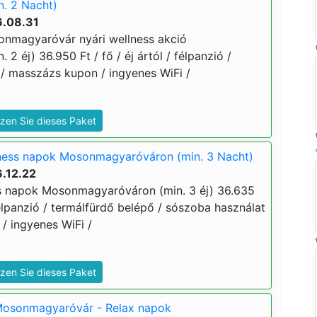
n. 2 Nacht)
6.08.31
onmagyaróvár nyári wellness akció
 2 éj) 36.950 Ft / fő / éj ártól / félpanzió /
 / masszázs kupon / ingyenes WiFi /
zen Sie dieses Paket
lness napok Mosonmagyaróváron (min. 3 Nacht)
.12.22
ss napok Mosonmagyaróváron (min. 3 éj) 36.635
/ félpanzió / termálfürdő belépő / sószoba használat
/ ingyenes WiFi /
zen Sie dieses Paket
Mosonmagyaróvár - Relax napok