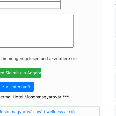
timmungen gelesen und akzeptiere sie.
 zur Unterkunft
hermal Hotel Mosonmagyaróvár ***
Mosonmagyaróvár nyári wellness akció