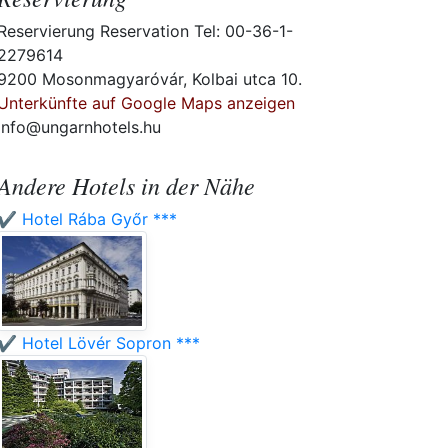
Reservierung Reservation Tel: 00-36-1-
2279614
9200 Mosonmagyaróvár, Kolbai utca 10.
Unterkünfte auf Google Maps anzeigen
info@ungarnhotels.hu
Andere Hotels in der Nähe
✔️ Hotel Rába Győr ***
✔️ Hotel Lövér Sopron ***