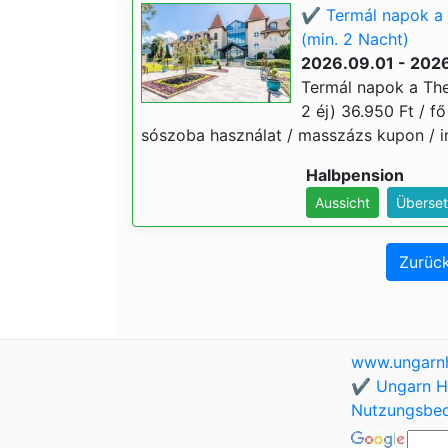
✔️ Termál napok a
(min. 2 Nacht)
2026.09.01 - 2026
Termál napok a Th
2 éj) 36.950 Ft / fő
sószoba használat / masszázs kupon / i
Halbpension
Aussicht
Überset
Zurück
www.ungarnh
✔️ Ungarn Ho
Nutzungsbe