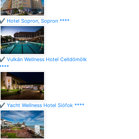
✔️ Hotel Sopron, Sopron ****
✔️ Vulkán Wellness Hotel Celldömölk
****
✔️ Yacht Wellness Hotel Siófok ****