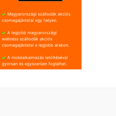
Magyarországi szállodák akciós
csomagajánlatai egy helyen.
A legjobb magyarországi
wellness szállodák akciós
csomagajánlatai a legjobb árakon.
A mobilalkalmazás letöltésével
gyorsan és egyszerũen foglalhat.