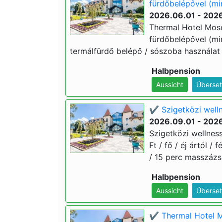
fürdőbelépővel (mi
2026.06.01 - 202
Thermal Hotel Mos
fürdőbelépővel (min.
termálfürdő belépő / sószoba használat
Halbpension
Aussicht
Überset
✔️ Szigetközi wel
2026.09.01 - 2026
Szigetközi wellne
Ft / fő / éj ártól 
/ 15 perc masszázs 
Halbpension
Aussicht
Überset
✔️ Thermal Hotel 