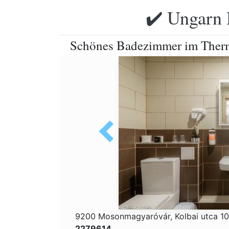
✔️ Ungarn 
Schönes Badezimmer im Ther
9200 Mosonmagyaróvár, Kolbai utca 1
2279614