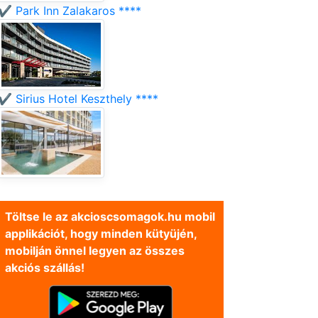
✔️ Park Inn Zalakaros ****
✔️ Sirius Hotel Keszthely ****
Töltse le az akcioscsomagok.hu mobil
applikációt, hogy minden kütyüjén,
mobilján önnel legyen az összes
akciós szállás!