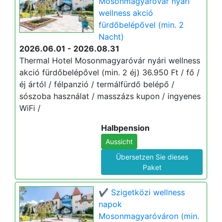
Mosonmagyaróvár nyári
wellness akció
fürdőbelépővel (min. 2
Nacht)
2026.06.01 - 2026.08.31
Thermal Hotel Mosonmagyaróvár nyári wellness
akció fürdőbelépővel (min. 2 éj) 36.950 Ft / fő /
éj ártól / félpanzió / termálfürdő belépő /
sószoba használat / masszázs kupon / ingyenes
WiFi /
Halbpension
Aussicht
Übersetzen Sie dieses
Paket
✔️ Szigetközi wellness
napok
Mosonmagyaróváron (min.