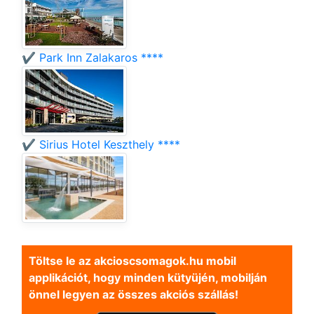
✔️ Park Inn Zalakaros ****
✔️ Sirius Hotel Keszthely ****
Töltse le az akcioscsomagok.hu mobil
applikációt, hogy minden kütyüjén, mobilján
önnel legyen az összes akciós szállás!