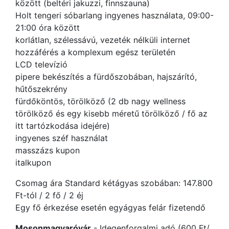
között (beltéri jakuzzi, finnszauna)
Holt tengeri sóbarlang ingyenes használata, 09:00-
21:00 óra között
korlátlan, szélessávú, vezeték nélküli internet
hozzáférés a komplexum egész területén
LCD televízió
pipere bekészítés a fürdőszobában, hajszárító,
hűtőszekrény
fürdőköntös, törölköző (2 db nagy wellness
törölköző és egy kisebb méretű törölköző / fő az
itt tartózkodása idejére)
ingyenes széf használat
masszázs kupon
italkupon
Csomag ára Standard kétágyas szobában: 147.800
Ft-tól / 2 fő / 2 éj
Egy fő érkezése esetén egyágyas felár fizetendő
Mosonmagyaróvár
- Idegenforgalmi adó (600 Ft/