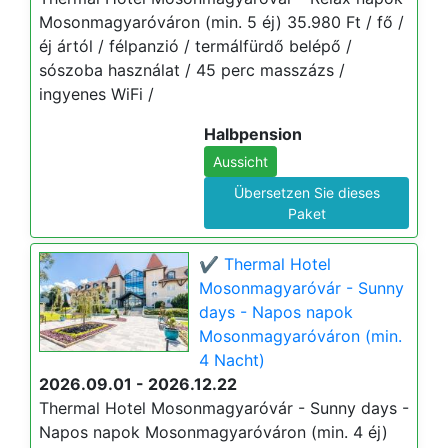
Mosonmagyaróváron (min. 5 éj) 35.980 Ft / fő /
éj ártól / félpanzió / termálfürdő belépő /
sószoba használat / 45 perc masszázs /
ingyenes WiFi /
Halbpension
Aussicht
Übersetzen Sie dieses
Paket
✔️ Thermal Hotel
Mosonmagyaróvár - Sunny
days - Napos napok
Mosonmagyaróváron (min.
4 Nacht)
2026.09.01 - 2026.12.22
Thermal Hotel Mosonmagyaróvár - Sunny days -
Napos napok Mosonmagyaróváron (min. 4 éj)