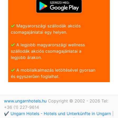
Magyarországi szállodák akciós
csomagajánlatai egy helyen.
A legjobb magyarországi wellness
szállodák akciós csomagajánlatai a
legjobb árakon.
A mobilalkalmazás letöltésével gyorsan
és egyszerũen foglalhat.
www.ungarnhotels.hu
Copyright © 2002 - 2026 Tel:
+36 (1) 227-9614
✔️ Ungarn Hotels - Hotels und Unterkünfte in Ungarn
|