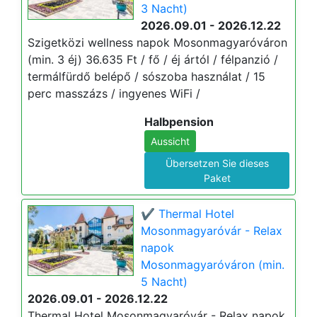
3 Nacht)
2026.09.01 - 2026.12.22
Szigetközi wellness napok Mosonmagyaróváron
(min. 3 éj) 36.635 Ft / fő / éj ártól / félpanzió /
termálfürdő belépő / sószoba használat / 15
perc masszázs / ingyenes WiFi /
Halbpension
Aussicht
Übersetzen Sie dieses
Paket
✔️ Thermal Hotel
Mosonmagyaróvár - Relax
napok
Mosonmagyaróváron (min.
5 Nacht)
2026.09.01 - 2026.12.22
Thermal Hotel Mosonmagyaróvár - Relax napok