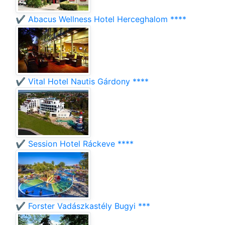
✔️ Abacus Wellness Hotel Herceghalom ****
✔️ Vital Hotel Nautis Gárdony ****
✔️ Session Hotel Ráckeve ****
✔️ Forster Vadászkastély Bugyi ***