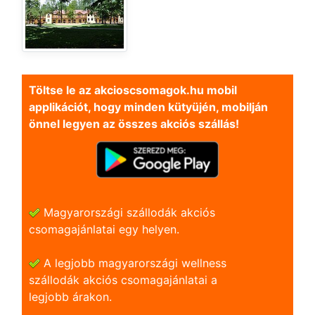
Töltse le az akcioscsomagok.hu mobil
applikációt, hogy minden kütyüjén, mobilján
önnel legyen az összes akciós szállás!
Magyarországi szállodák akciós
csomagajánlatai egy helyen.
A legjobb magyarországi wellness
szállodák akciós csomagajánlatai a
legjobb árakon.