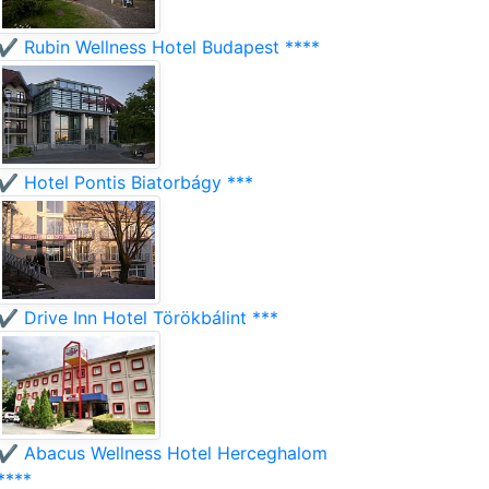
✔️ Rubin Wellness Hotel Budapest ****
✔️ Hotel Pontis Biatorbágy ***
✔️ Drive Inn Hotel Törökbálint ***
✔️ Abacus Wellness Hotel Herceghalom
****