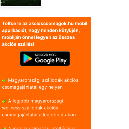
Töltse le az akcioscsomagok.hu mobil
applikációt, hogy minden kütyüjén,
mobilján önnel legyen az összes
akciós szállás!
Magyarországi szállodák akciós
csomagajánlatai egy helyen.
A legjobb magyarországi
wellness szállodák akciós
csomagajánlatai a legjobb árakon.
A mobilalkalmazás letöltésével