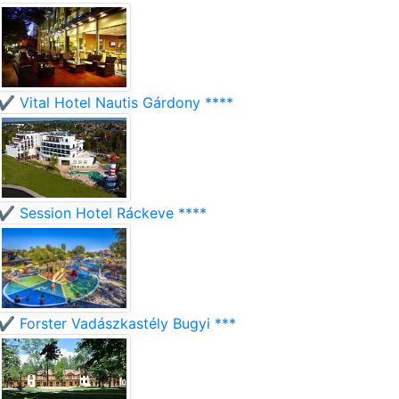
✔️ Vital Hotel Nautis Gárdony ****
✔️ Session Hotel Ráckeve ****
✔️ Forster Vadászkastély Bugyi ***