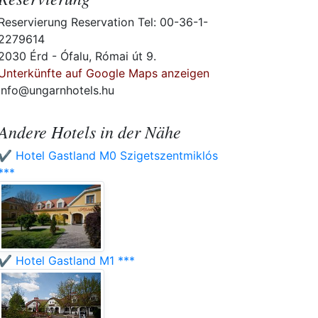
Reservierung Reservation Tel: 00-36-1-
2279614
2030 Érd - Ófalu, Római út 9.
Unterkünfte auf Google Maps anzeigen
info@ungarnhotels.hu
Andere Hotels in der Nähe
✔️ Hotel Gastland M0 Szigetszentmiklós
***
✔️ Hotel Gastland M1 ***