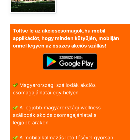
Töltse le az akcioscsomagok.hu mobil
applikációt, hogy minden kütyüjén, mobilján
önnel legyen az összes akciós szállás!
Magyarországi szállodák akciós
csomagajánlatai egy helyen.
A legjobb magyarországi wellness
szállodák akciós csomagajánlatai a
legjobb árakon.
A mobilalkalmazás letöltésével gyorsan