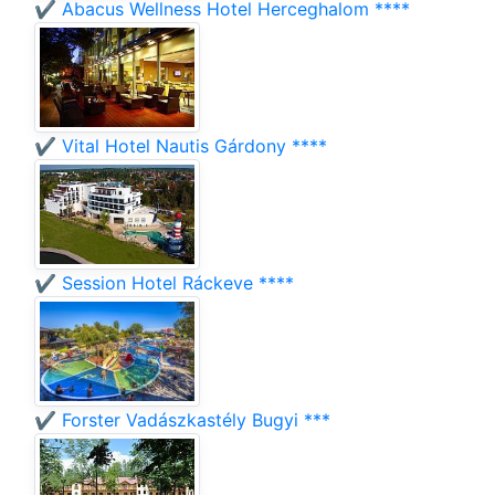
✔️ Abacus Wellness Hotel Herceghalom ****
✔️ Vital Hotel Nautis Gárdony ****
✔️ Session Hotel Ráckeve ****
✔️ Forster Vadászkastély Bugyi ***