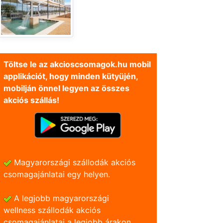
Töltse le az akcioscsomagok.hu mobil
applikációt, hogy minden kütyüjén,
mobilján önnel legyen az összes
akciós szállás!
Magyarországi szállodák akciós
csomagajánlatai egy helyen.
A legjobb magyarországi
wellness szállodák akciós
csomagajánlatai a legjobb árakon.