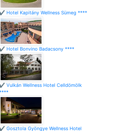
✔️ Hotel Kapitány Wellness Sümeg ****
✔️ Hotel Bonvino Badacsony ****
✔️ Vulkán Wellness Hotel Celldömölk
****
✔️ Gosztola Gyöngye Wellness Hotel