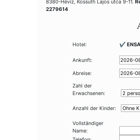
8380-Hévíz, Kossuth Lajos utca 9-11.
R
2279614
Hotel:
✔️ ENSA
Ankunft:
Abreise:
Zahl der
Erwachsenen:
Anzahl der Kinder:
Vollständiger
Name:
Telefon: