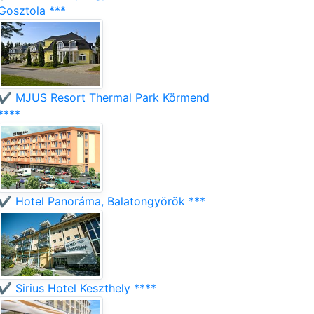
Gosztola ***
✔️ MJUS Resort Thermal Park Körmend
****
✔️ Hotel Panoráma, Balatongyörök ***
✔️ Sirius Hotel Keszthely ****